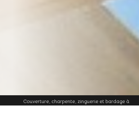
Couverture, charpente, zinguerie et bardage à
Plombières-les-Bains - Mobile : 06 16 19 01 49 - Tél.
contact@cornu-freres.fr
fixe : 03 29 34 65 05 - Mail :