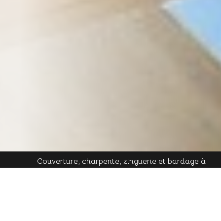
Couverture, charpente, zinguerie et bardage à
Plombières-les-Bains - Mobile : 06 16 19 01 49 - Tél.
contact@cornu-freres.fr
fixe : 03 29 34 65 05 - Mail :