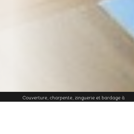
Couverture, charpente, zinguerie et bardage à
Plombières-les-Bains - Mobile : 06 16 19 01 49 - Tél.
contact@cornu-freres.fr
fixe : 03 29 34 65 05 - Mail :