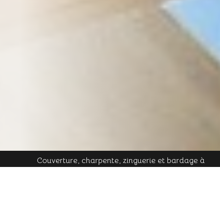
Couverture, charpente, zinguerie et bardage à
Plombières-les-Bains - Mobile : 06 16 19 01 49 - Tél.
contact@cornu-freres.fr
fixe : 03 29 34 65 05 - Mail :