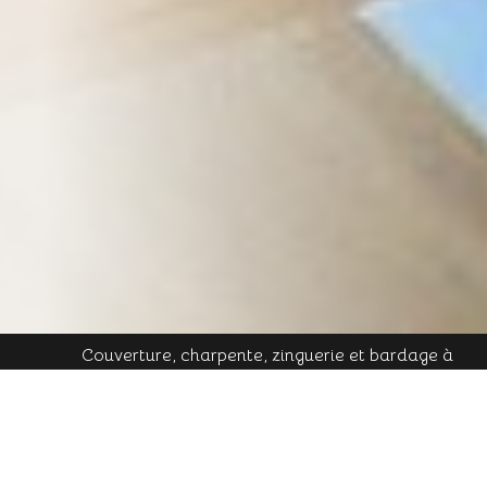
Couverture, charpente, zinguerie et bardage à
Plombières-les-Bains - Mobile : 06 16 19 01 49 - Tél.
contact@cornu-freres.fr
fixe : 03 29 34 65 05 - Mail :