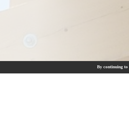
By continuing to 
Couverture, charpente, zinguerie et bard
Exemples de ch
Opération de remplacement de 