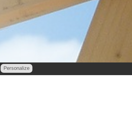
Personalize
contact@cornu-freres.fr
xe : 03 29 34 65 05 - Mail :