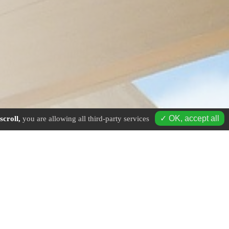
✓ OK, accept all
scroll,
you are allowing all third-party services
age à Plombières-les-Bains - Mobile : 06 16 19 01 49 - Tél. fi
antiers :
couverture en ville