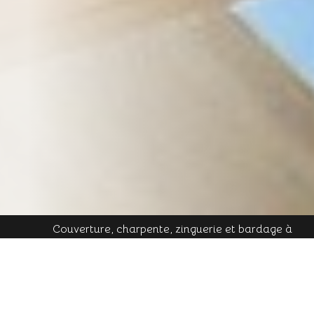
Couverture, charpente, zinguerie et bardage à
Plombières-les-Bains - Mobile : 06 16 19 01 49 - Tél.
contact@cornu-freres.fr
fixe : 03 29 34 65 05 - Mail :