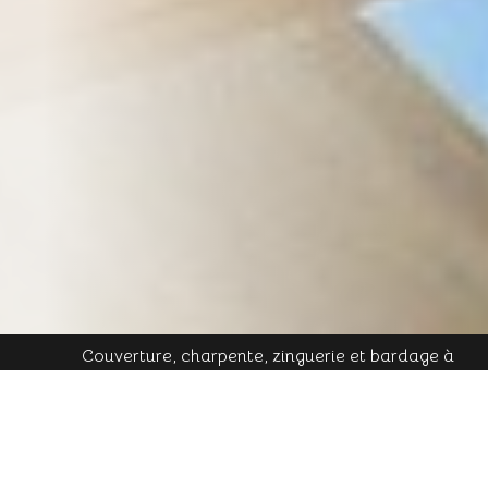
Couverture, charpente, zinguerie et bardage à
Plombières-les-Bains - Mobile : 06 16 19 01 49 - Tél.
contact@cornu-freres.fr
fixe : 03 29 34 65 05 - Mail :