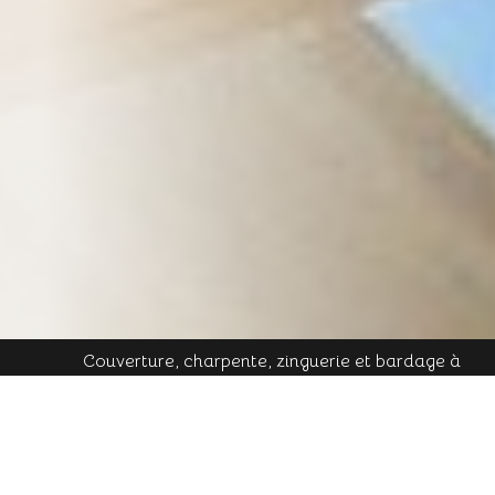
Couverture, charpente, zinguerie et bardage à
Plombières-les-Bains - Mobile : 06 16 19 01 49 - Tél.
contact@cornu-freres.fr
fixe : 03 29 34 65 05 - Mail :