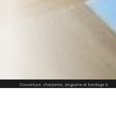
Couverture, charpente, zinguerie et bardage à
Plombières-les-Bains - Mobile : 06 16 19 01 49 - Tél.
contact@cornu-freres.fr
fixe : 03 29 34 65 05 - Mail :