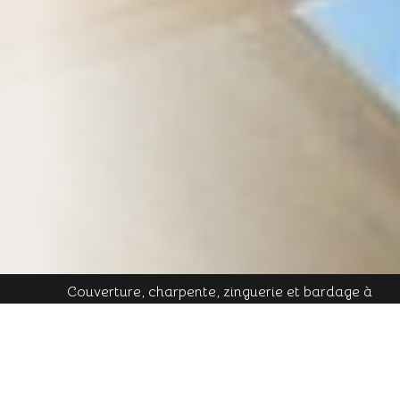
Couverture, charpente, zinguerie et bardage à
Plombières-les-Bains - Mobile : 06 16 19 01 49 - Tél.
contact@cornu-freres.fr
fixe : 03 29 34 65 05 - Mail :