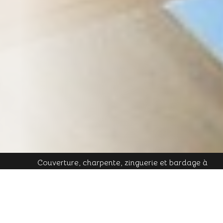
Couverture, charpente, zinguerie et bardage à
Plombières-les-Bains - Mobile : 06 16 19 01 49 - Tél.
contact@cornu-freres.fr
fixe : 03 29 34 65 05 - Mail :