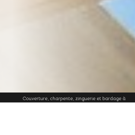
Couverture, charpente, zinguerie et bardage à
Plombières-les-Bains - Mobile : 06 16 19 01 49 - Tél.
contact@cornu-freres.fr
fixe : 03 29 34 65 05 - Mail :